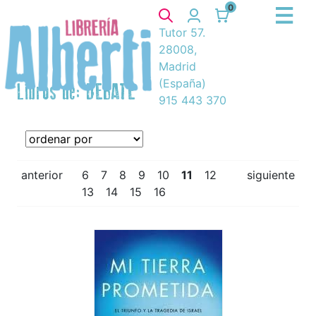
0
Tutor 57.
28008,
Madrid
(España)
Libros de: DEBATE
915 443 370
anterior
6
7
8
9
10
11
12
siguiente
13
14
15
16