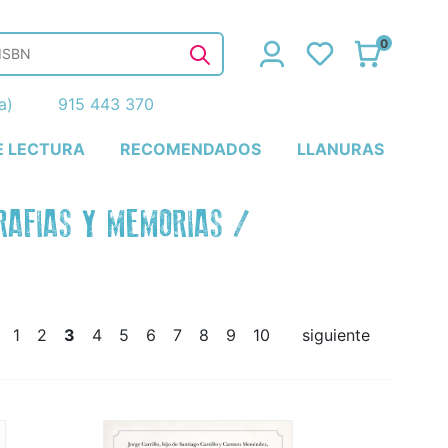
0
ña)
915 443 370
E LECTURA
RECOMENDADOS
LLANURAS
GRAFIAS Y MEMORIAS
/
1
2
3
4
5
6
7
8
9
10
siguiente