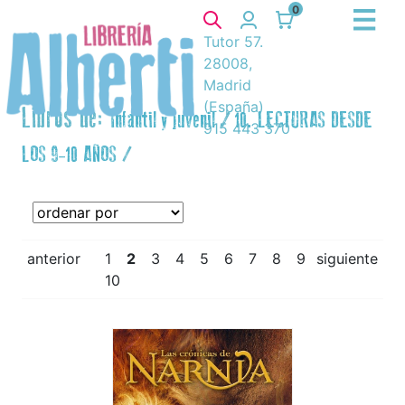
0
Tutor 57.
28008,
Madrid
(España)
Libros de:
Infantil y juvenil
/
10. LECTURAS DESDE
915 443 370
LOS 9-10 AÑOS
/
anterior
1
2
3
4
5
6
7
8
9
siguiente
10