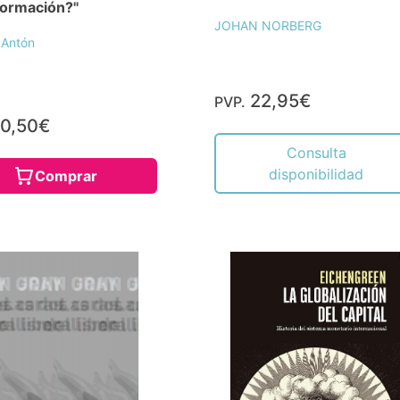
formación?"
JOHAN NORBERG
 Antón
22,95€
PVP.
0,50€
Consulta
disponibilidad
Comprar