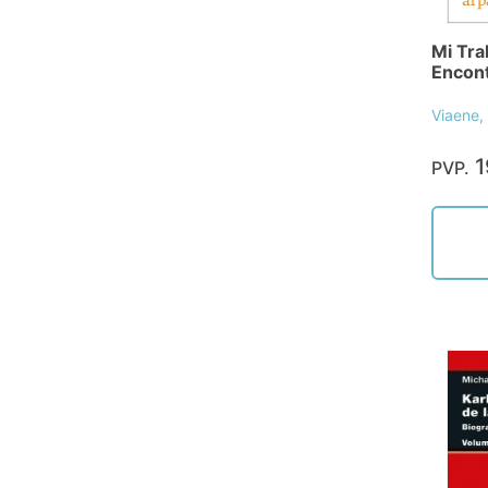
Mi Tra
Encont
Viaene,
1
PVP.