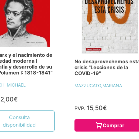
arx y el nacimiento de
iedad moderna I
No desaprovechemos est
afía y desarrollo de su
crisis "Lecciones de la
Volumen I: 1818-1841"
COVID-19"
CH, MICHAEL
MAZZUCATO,MARIANA
2,00€
15,50€
PVP.
Consulta
disponibilidad
Comprar