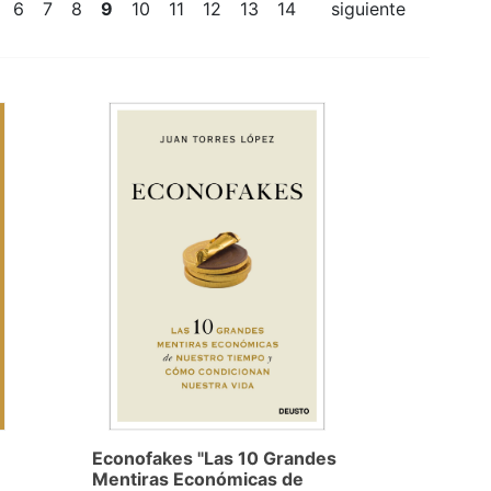
6
7
8
9
10
11
12
13
14
siguiente
Econofakes "Las 10 Grandes
Mentiras Económicas de