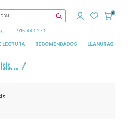
0
ña)
915 443 370
E LECTURA
RECOMENDADOS
LLANURAS
sis...
/
s...