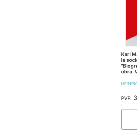
Karl M
la soc
"Biogr
obra. 
HEINRI
3
PVP.