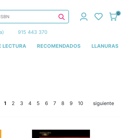
0
ña)
915 443 370
E LECTURA
RECOMENDADOS
LLANURAS
1
2
3
4
5
6
7
8
9
10
siguiente