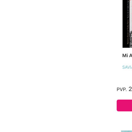
Mi 
SAV
2
PVP.