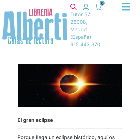
0
Tutor 57.
28008,
Madrid
(España)
Guías de lectura
915 443 370
El gran eclipse
Porque llega un eclipse histórico, aquí os