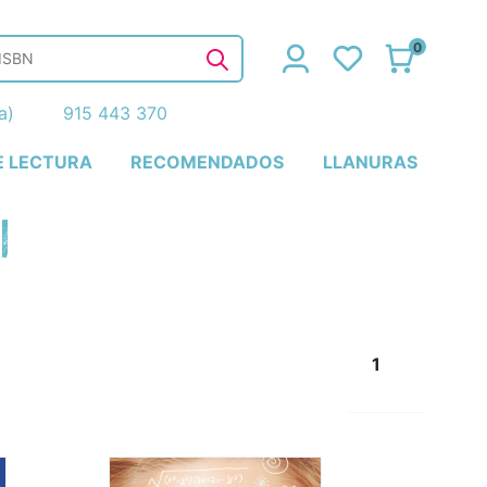
0
ña)
915 443 370
E LECTURA
RECOMENDADOS
LLANURAS
l
1