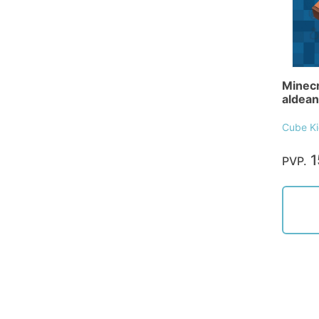
Minecr
aldean
Cube K
1
PVP.