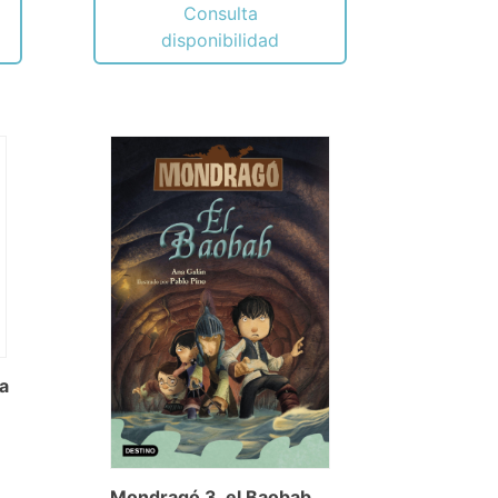
Consulta
disponibilidad
a
Mondragó 3. el Baobab