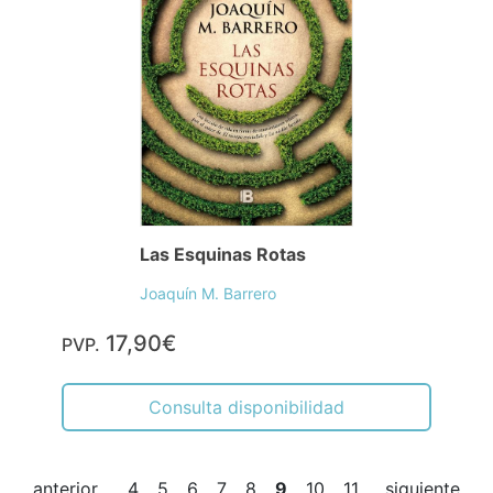
Las Esquinas Rotas
Joaquín M. Barrero
17,90€
PVP.
Consulta disponibilidad
anterior
4
5
6
7
8
9
10
11
siguiente