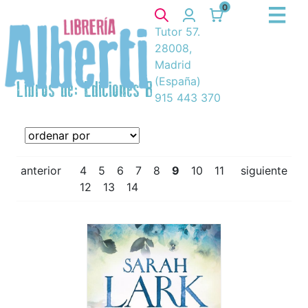
0
Tutor 57.
28008,
Madrid
(España)
Libros de: Ediciones B
915 443 370
anterior
4
5
6
7
8
9
10
11
siguiente
12
13
14