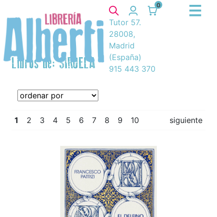
0
Tutor 57.
28008,
Madrid
(España)
Libros de: SIRUELA
915 443 370
1
2
3
4
5
6
7
8
9
10
siguiente