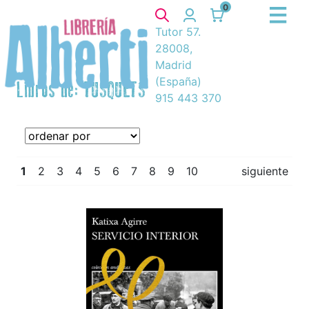
0
Tutor 57.
28008,
Madrid
(España)
Libros de: TUSQUETS
915 443 370
1
2
3
4
5
6
7
8
9
10
siguiente