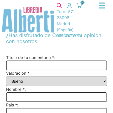
0
Tutor 57.
28008,
Madrid
(España)
¿Has disfrutado de
Comparte tu opinión
915 443 370
con nosotros.
Título de tu comentario *:
Valoracion *:
Nombre *:
Pais *: