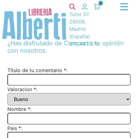
0
Tutor 57.
28008,
Madrid
(España)
¿Has disfrutado de
Comparte tu opinión
915 443 370
con nosotros.
Título de tu comentario *:
Valoracion *:
Nombre *:
Pais *: