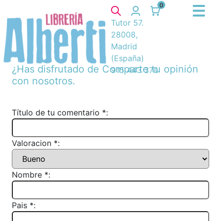
0
Tutor 57.
28008,
Madrid
(España)
¿Has disfrutado de
Comparte tu opinión
915 443 370
con nosotros.
Título de tu comentario *:
Valoracion *:
Nombre *:
Pais *: