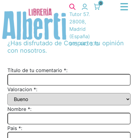
0
Tutor 57.
28008,
Madrid
(España)
¿Has disfrutado de
Comparte tu opinión
915 443 370
con nosotros.
Título de tu comentario *:
Valoracion *:
Nombre *:
Pais *: