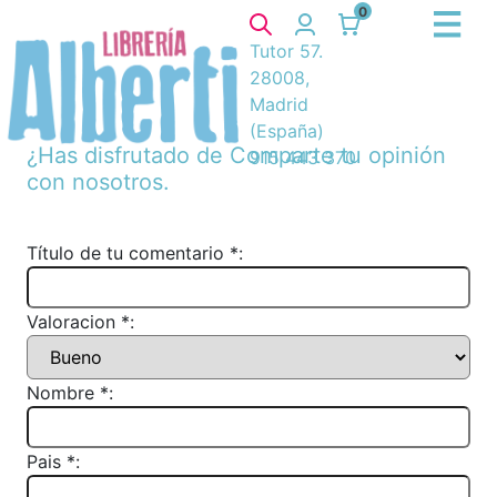
0
Tutor 57.
28008,
Madrid
(España)
¿Has disfrutado de
Comparte tu opinión
915 443 370
con nosotros.
Título de tu comentario *:
Valoracion *:
Nombre *:
Pais *: