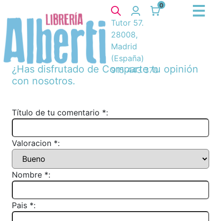
0
Tutor 57.
28008,
Madrid
(España)
¿Has disfrutado de
Comparte tu opinión
915 443 370
con nosotros.
Título de tu comentario *:
Valoracion *:
Nombre *:
Pais *: