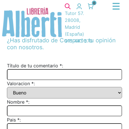
0
Tutor 57.
28008,
Madrid
(España)
¿Has disfrutado de
Comparte tu opinión
915 443 370
con nosotros.
Título de tu comentario *:
Valoracion *:
Nombre *:
Pais *: