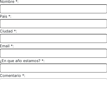
Nombre *:
Pais *:
Ciudad *:
Email *:
¿En que año estamos? *:
Comentario *: