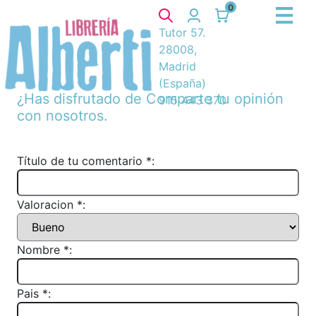
0
Tutor 57.
28008,
Madrid
(España)
¿Has disfrutado de
Comparte tu opinión
915 443 370
con nosotros.
Título de tu comentario *:
Valoracion *:
Nombre *:
Pais *: