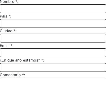
Nombre *:
Pais *:
Ciudad *:
Email *:
¿En que año estamos? *:
Comentario *: