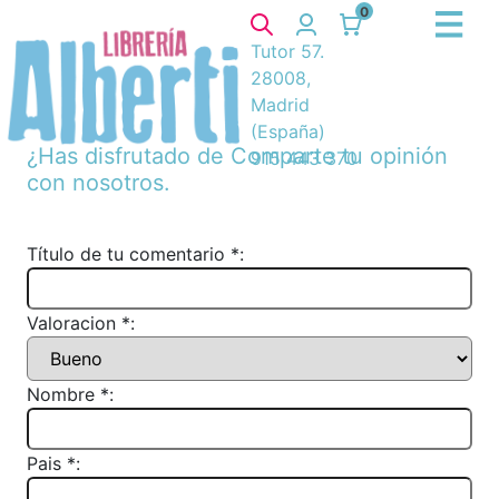
0
Tutor 57.
28008,
Madrid
(España)
¿Has disfrutado de
Comparte tu opinión
915 443 370
con nosotros.
Título de tu comentario *:
Valoracion *:
Nombre *:
Pais *: