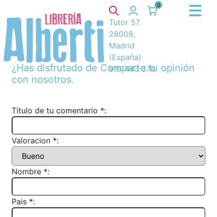
0
Tutor 57.
28008,
Madrid
(España)
¿Has disfrutado de
Comparte tu opinión
915 443 370
con nosotros.
Título de tu comentario *:
Valoracion *:
Nombre *:
Pais *: