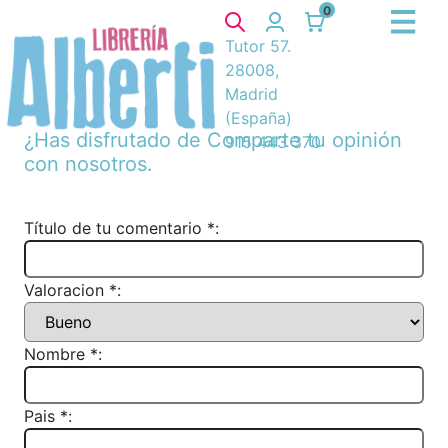
0
Tutor 57.
28008,
Madrid
(España)
¿Has disfrutado de
Comparte tu opinión
915 443 370
con nosotros.
Título de tu comentario *:
Valoracion *:
Nombre *:
Pais *: