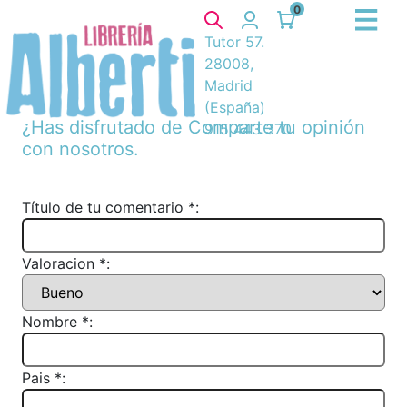
0
Tutor 57.
28008,
Madrid
(España)
¿Has disfrutado de
Comparte tu opinión
915 443 370
con nosotros.
Título de tu comentario *:
Valoracion *:
Nombre *:
Pais *: