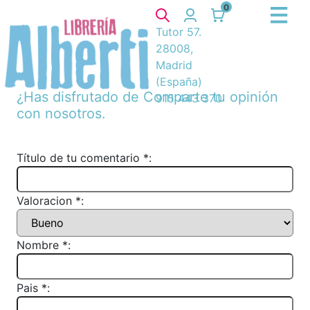
0
Tutor 57.
28008,
Madrid
(España)
¿Has disfrutado de
Comparte tu opinión
915 443 370
con nosotros.
Título de tu comentario *:
Valoracion *:
Nombre *:
Pais *: