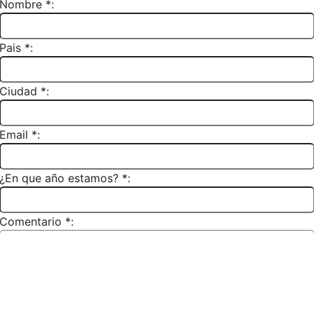
Nombre *:
Pais *:
Ciudad *:
Email *:
¿En que año estamos? *:
Comentario *: