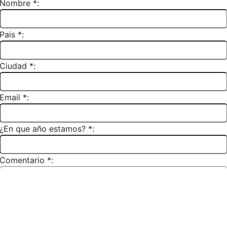
Nombre *:
Pais *:
Ciudad *:
Email *:
¿En que año estamos? *:
Comentario *: