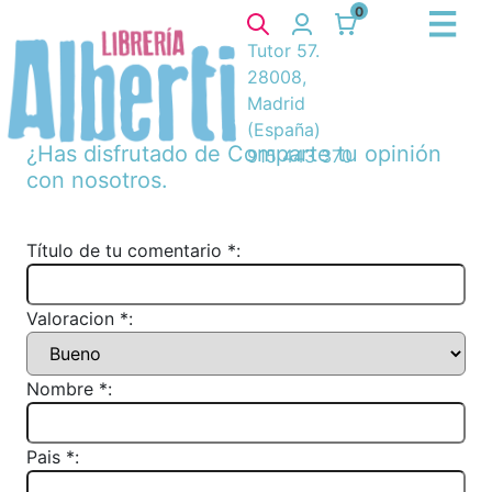
0
Tutor 57.
28008,
Madrid
(España)
¿Has disfrutado de
Comparte tu opinión
915 443 370
con nosotros.
Título de tu comentario *:
Valoracion *:
Nombre *:
Pais *: