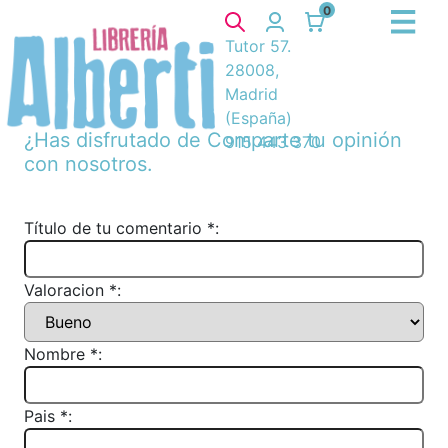
0
Tutor 57.
28008,
Madrid
(España)
¿Has disfrutado de
Comparte tu opinión
915 443 370
con nosotros.
Título de tu comentario *:
Valoracion *:
Nombre *:
Pais *: