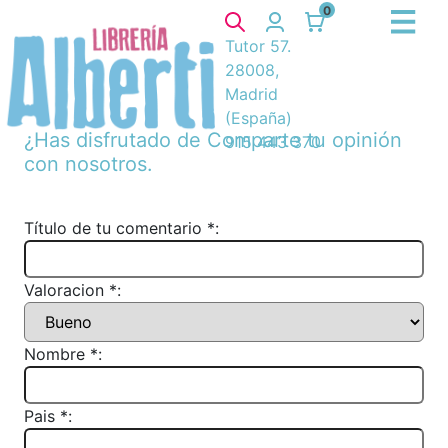
0
Tutor 57.
28008,
Madrid
(España)
¿Has disfrutado de
Comparte tu opinión
915 443 370
con nosotros.
Título de tu comentario *:
Valoracion *:
Nombre *:
Pais *: