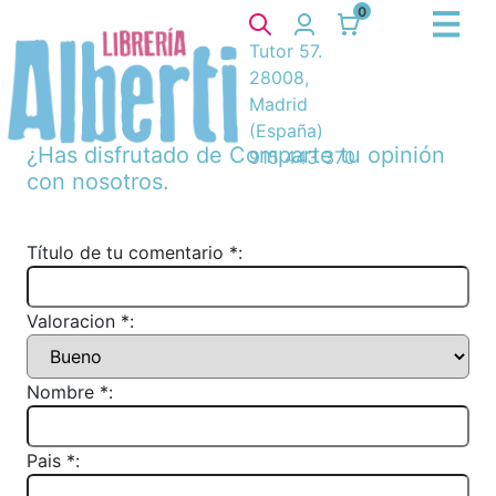
0
Tutor 57.
28008,
Madrid
(España)
¿Has disfrutado de
Comparte tu opinión
915 443 370
con nosotros.
Título de tu comentario *:
Valoracion *:
Nombre *:
Pais *: