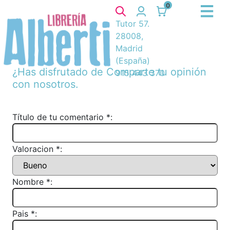
0
Tutor 57.
28008,
Madrid
(España)
¿Has disfrutado de
Comparte tu opinión
915 443 370
con nosotros.
Título de tu comentario *:
Valoracion *:
Nombre *:
Pais *: