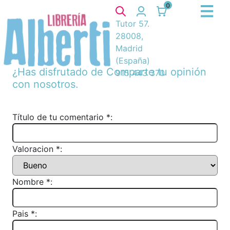
0
Tutor 57.
28008,
Madrid
(España)
¿Has disfrutado de
Comparte tu opinión
915 443 370
con nosotros.
Título de tu comentario *:
Valoracion *:
Nombre *:
Pais *: