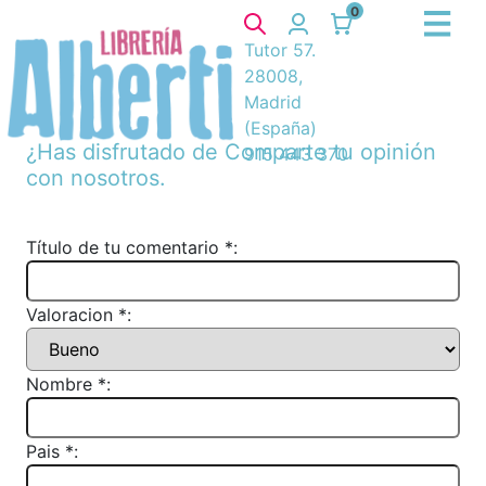
0
Tutor 57.
28008,
Madrid
(España)
¿Has disfrutado de
Comparte tu opinión
915 443 370
con nosotros.
Título de tu comentario *:
Valoracion *:
Nombre *:
Pais *: