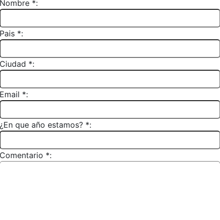
Nombre *:
Pais *:
Ciudad *:
Email *:
¿En que año estamos? *:
Comentario *: