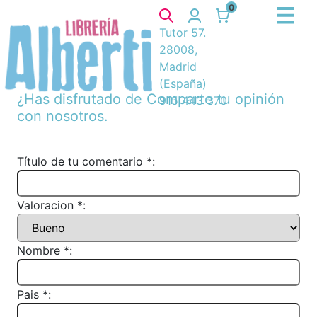
0
Tutor 57.
28008,
Madrid
(España)
¿Has disfrutado de
Comparte tu opinión
915 443 370
con nosotros.
Título de tu comentario *:
Valoracion *:
Nombre *:
Pais *: