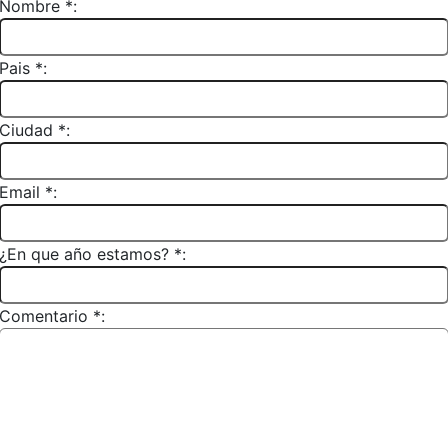
Nombre *:
Pais *:
Ciudad *:
Email *:
¿En que año estamos? *:
Comentario *: