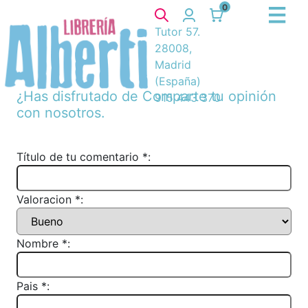
0
Tutor 57.
28008,
Madrid
(España)
¿Has disfrutado de
Comparte tu opinión
915 443 370
con nosotros.
Título de tu comentario *:
Valoracion *:
Nombre *:
Pais *: