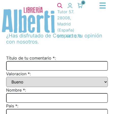
0
Tutor 57.
28008,
Madrid
(España)
¿Has disfrutado de
Comparte tu opinión
915 443 370
con nosotros.
Título de tu comentario *:
Valoracion *:
Nombre *:
Pais *: