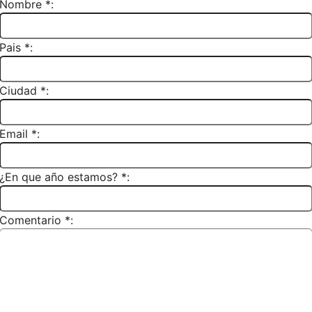
Nombre *:
Pais *:
Ciudad *:
Email *:
¿En que año estamos? *:
Comentario *: