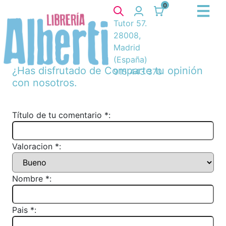
0
Tutor 57.
28008,
Madrid
(España)
¿Has disfrutado de
Comparte tu opinión
915 443 370
con nosotros.
Título de tu comentario *:
Valoracion *:
Nombre *:
Pais *: