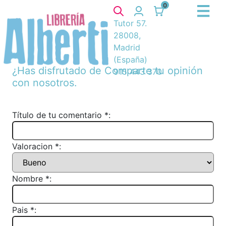
0
Tutor 57.
28008,
Madrid
(España)
¿Has disfrutado de
Comparte tu opinión
915 443 370
con nosotros.
Título de tu comentario *:
Valoracion *:
Nombre *:
Pais *: