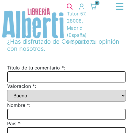
0
Tutor 57.
28008,
Madrid
(España)
¿Has disfrutado de
Comparte tu opinión
915 443 370
con nosotros.
Título de tu comentario *:
Valoracion *:
Nombre *:
Pais *: