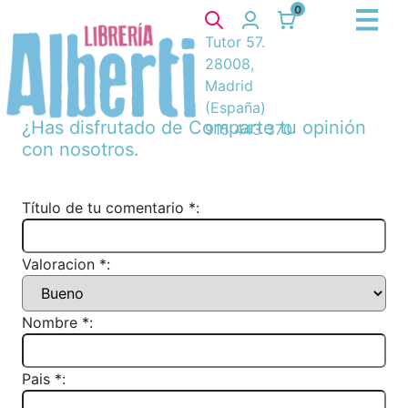
0
Tutor 57.
28008,
Madrid
(España)
¿Has disfrutado de
Comparte tu opinión
915 443 370
con nosotros.
Título de tu comentario *:
Valoracion *:
Nombre *:
Pais *: