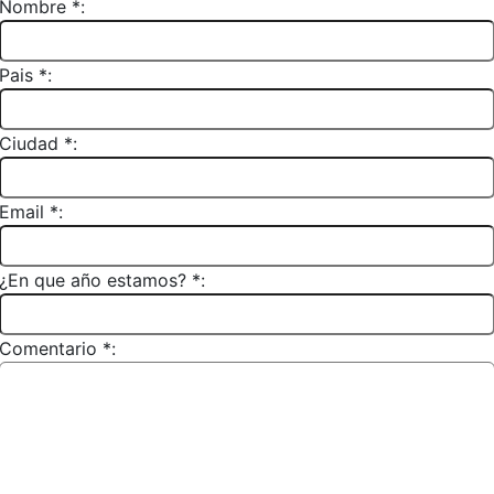
Nombre *:
Pais *:
Ciudad *:
Email *:
¿En que año estamos? *:
Comentario *: