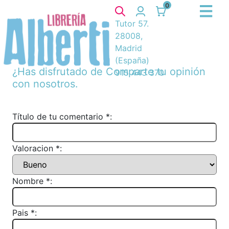
0
Tutor 57.
28008,
Madrid
(España)
¿Has disfrutado de
Comparte tu opinión
915 443 370
con nosotros.
Título de tu comentario *:
Valoracion *:
Nombre *:
Pais *: