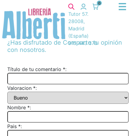
0
Tutor 57.
28008,
Madrid
(España)
¿Has disfrutado de
Comparte tu opinión
915 443 370
con nosotros.
Título de tu comentario *:
Valoracion *:
Nombre *:
Pais *: