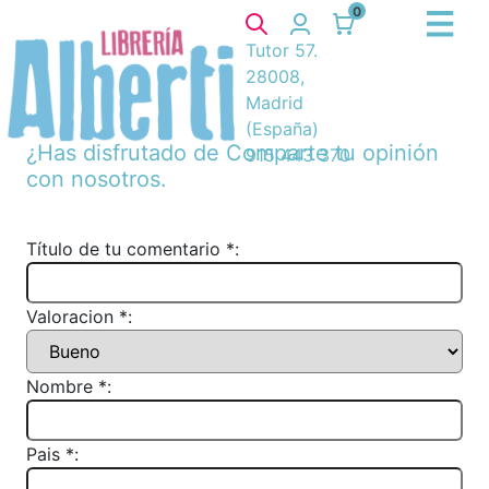
0
Tutor 57.
28008,
Madrid
(España)
¿Has disfrutado de
Comparte tu opinión
915 443 370
con nosotros.
Título de tu comentario *:
Valoracion *:
Nombre *:
Pais *: