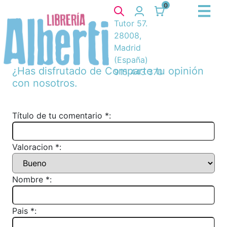
0
Tutor 57.
28008,
Madrid
(España)
¿Has disfrutado de
Comparte tu opinión
915 443 370
con nosotros.
Título de tu comentario *:
Valoracion *:
Nombre *:
Pais *: