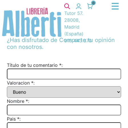
0
Tutor 57.
28008,
Madrid
(España)
¿Has disfrutado de
Comparte tu opinión
915 443 370
con nosotros.
Título de tu comentario *:
Valoracion *:
Nombre *:
Pais *: